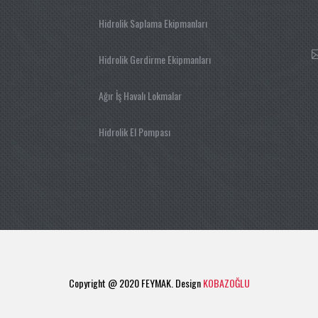
Hidrolik Saplama Ekipmanları
Hidrolik Gerdirme Ekipmanları
Ağır İş Havalı Lokmalar
Hidrolik El Pompası
Copyright @ 2020 FEYMAK. Design
KOBAZOĞLU