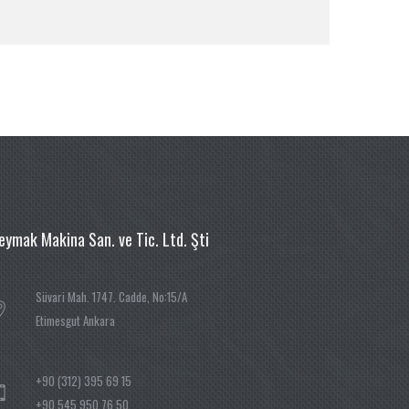
eymak Makina San. ve Tic. Ltd. Şti
Süvari Mah. 1747. Cadde, No:15/A
Etimesgut Ankara
+90 (312) 395 69 15
+90 545 950 76 50