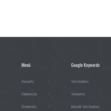
Menü
Google Keywords
Anasayfa
Tork Anahtarı
Hakkımızda
Torkmetre
Ürünlerimiz
Hidrolik Tork Anahtarı