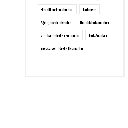
Hidrolik tork anahtarları
Torkmetre
Ağır iş havalı lokmalar
Hidrolik tork anahtarı
700 bar hidrolik ekipmanlar
Tork Anahtarı
Endüstriyel Hidrolik Ekipmanlar