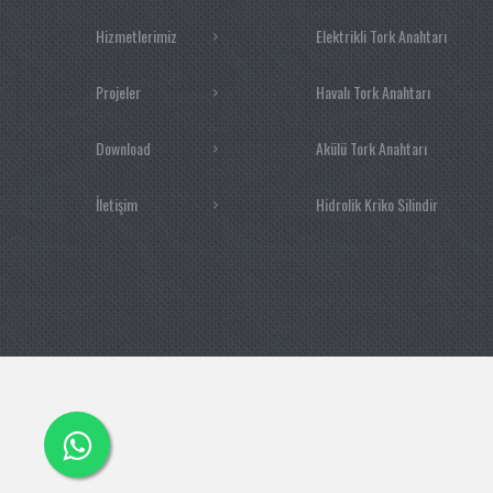
Hizmetlerimiz
Elektrikli Tork Anahtarı
Projeler
Havalı Tork Anahtarı
Download
Akülü Tork Anahtarı
İletişim
Hidrolik Kriko Silindir