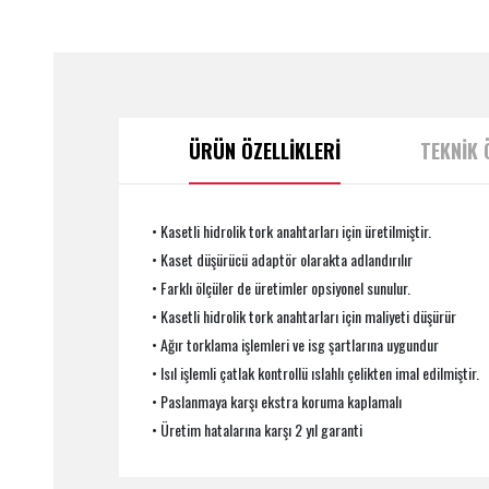
ÜRÜN ÖZELLİKLERİ
TEKNİK 
• Kasetli hidrolik tork anahtarları için üretilmiştir.
• Kaset düşürücü adaptör olarakta adlandırılır
• Farklı ölçüler de üretimler opsiyonel sunulur.
• Kasetli hidrolik tork anahtarları için maliyeti düşürür
• Ağır torklama işlemleri ve isg şartlarına uygundur
• Isıl işlemli çatlak kontrollü ıslahlı çelikten imal edilmiştir.
• Paslanmaya karşı ekstra koruma kaplamalı
• Üretim hatalarına karşı 2 yıl garanti