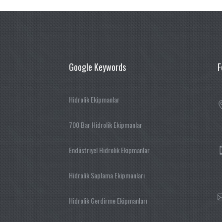
Google Keywords
F
Hidrolik Ekipmanlar
700 Bar Hidrolik Ekipmanlar
Endüstriyel Hidrolik Ekipmanlar
Hidrolik Saplama Ekipmanları
Hidrolik Gerdirme Ekipmanları