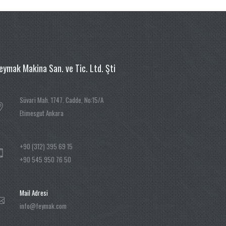
eymak Makina San. ve Tic. Ltd. Şti
Süvari Mah. 1747. Cadde, No:15/A
Etimesgut Ankara
+90 (312) 395 69 15
+90 545 950 76 50
Mail Adresi
info@feymak.com