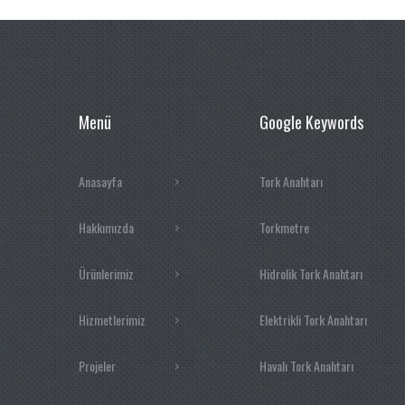
Menü
Google Keywords
Anasayfa
Tork Anahtarı
Hakkımızda
Torkmetre
Ürünlerimiz
Hidrolik Tork Anahtarı
Hizmetlerimiz
Elektrikli Tork Anahtarı
Projeler
Havalı Tork Anahtarı