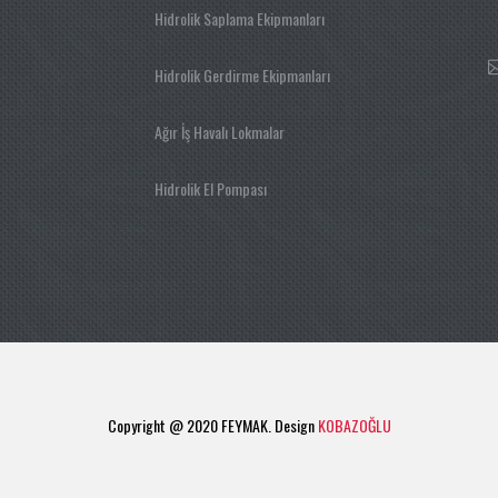
Hidrolik Saplama Ekipmanları
Hidrolik Gerdirme Ekipmanları
Ağır İş Havalı Lokmalar
Hidrolik El Pompası
Copyright @ 2020 FEYMAK. Design
KOBAZOĞLU