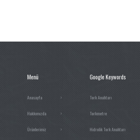
Menü
Google Keywords
Anasayfa
Tork Anahtarı
Hakkımızda
Torkmetre
Ürünlerimiz
Hidrolik Tork Anahtarı