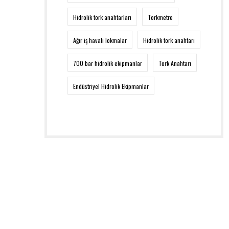
Hidrolik tork anahtarları
Torkmetre
Ağır iş havalı lokmalar
Hidrolik tork anahtarı
700 bar hidrolik ekipmanlar
Tork Anahtarı
Endüstriyel Hidrolik Ekipmanlar