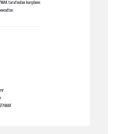
EYMAK tarafından karşılanır.
evcuttur.
ry
m
h FEYMAK