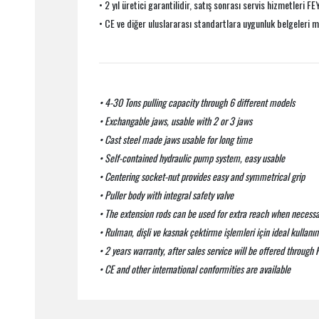
• 2 yıl üretici garantilidir, satış sonrası servis hizmetleri F
• CE ve diğer uluslararası standartlara uygunluk belgeleri m
• 4-30 Tons pulling capacity through 6 different models
• Exchangable jaws, usable with 2 or 3 jaws
• Cast steel made jaws usable for long time
• Self-contained hydraulic pump system, easy usable
• Centering socket-nut provides easy and symmetrical grip
• Puller body with integral safety valve
• The extension rods can be used for extra reach when necessa
• Rulman, dişli ve kasnak çektirme işlemleri için ideal kullanı
• 2 years warranty, after sales service will be offered throug
• CE and other international conformities are available