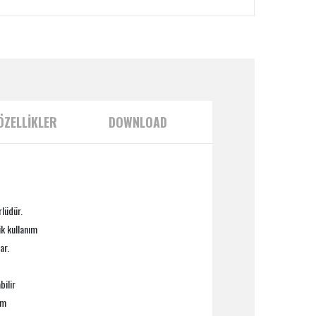
ÖZELLİKLER
DOWNLOAD
lüdür.
ik kullanım
ar.
bilir
ım