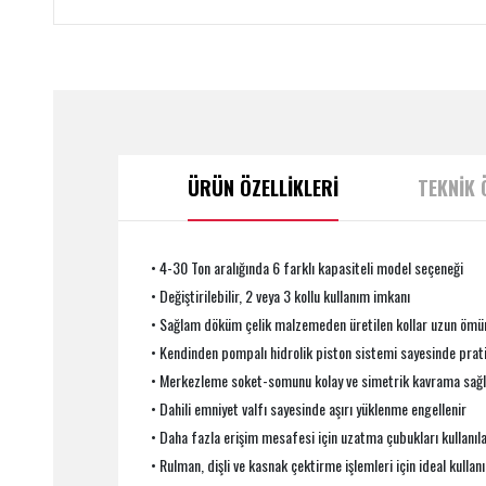
ÜRÜN ÖZELLİKLERİ
TEKNİK 
• 4-30 Ton aralığında 6 farklı kapasiteli model seçeneği
• Değiştirilebilir, 2 veya 3 kollu kullanım imkanı
• Sağlam döküm çelik malzemeden üretilen kollar uzun ömür
• Kendinden pompalı hidrolik piston sistemi sayesinde prat
• Merkezleme soket-somunu kolay ve simetrik kavrama sağl
• Dahili emniyet valfı sayesinde aşırı yüklenme engellenir
• Daha fazla erişim mesafesi için uzatma çubukları kullanıla
• Rulman, dişli ve kasnak çektirme işlemleri için ideal kullan