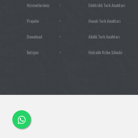
Hizmetlerimiz
Elektrikli Tork Anahtarı
Projeler
Havalı Tork Anahtarı
Download
Akülü Tork Anahtarı
İletişim
Hidrolik Kriko Silindir