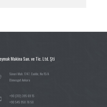
eymak Makina San. ve Tic. Ltd. Şti
Süvari Mah. 1747. Cadde, No:15/A
Etimesgut Ankara
+90 (312) 395 69 15
+90 545 950 76 50